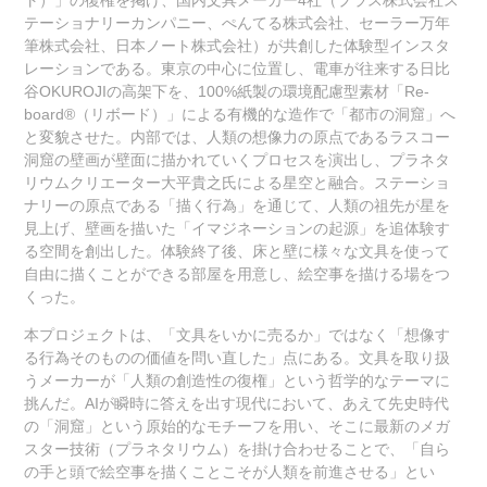
テーショナリーカンパニー、ぺんてる株式会社、セーラー万年
筆株式会社、日本ノート株式会社）が共創した体験型インスタ
レーションである。東京の中心に位置し、電車が往来する日比
谷OKUROJIの高架下を、100%紙製の環境配慮型素材「Re-
board®（リボード）」による有機的な造作で「都市の洞窟」へ
と変貌させた。内部では、人類の想像力の原点であるラスコー
洞窟の壁画が壁面に描かれていくプロセスを演出し、プラネタ
リウムクリエーター大平貴之氏による星空と融合。ステーショ
ナリーの原点である「描く行為」を通じて、人類の祖先が星を
見上げ、壁画を描いた「イマジネーションの起源」を追体験す
る空間を創出した。体験終了後、床と壁に様々な文具を使って
自由に描くことができる部屋を用意し、絵空事を描ける場をつ
くった。
本プロジェクトは、「文具をいかに売るか」ではなく「想像す
る行為そのものの価値を問い直した」点にある。文具を取り扱
うメーカーが「人類の創造性の復権」という哲学的なテーマに
挑んだ。AIが瞬時に答えを出す現代において、あえて先史時代
の「洞窟」という原始的なモチーフを用い、そこに最新のメガ
スター技術（プラネタリウム）を掛け合わせることで、「自ら
の手と頭で絵空事を描くことこそが人類を前進させる」とい