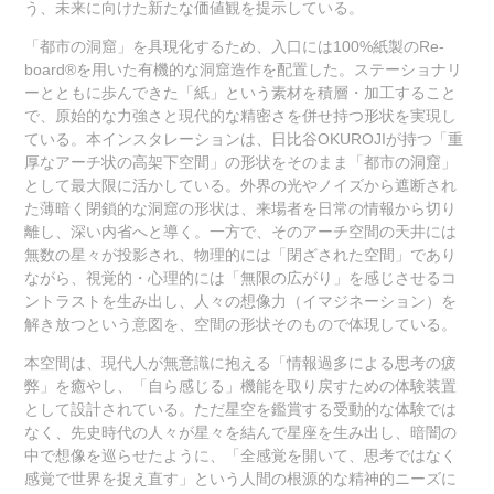
う、未来に向けた新たな価値観を提示している。
「都市の洞窟」を具現化するため、入口には100%紙製のRe-
board®を用いた有機的な洞窟造作を配置した。ステーショナリ
ーとともに歩んできた「紙」という素材を積層・加工すること
で、原始的な力強さと現代的な精密さを併せ持つ形状を実現し
ている。本インスタレーションは、日比谷OKUROJIが持つ「重
厚なアーチ状の高架下空間」の形状をそのまま「都市の洞窟」
として最大限に活かしている。外界の光やノイズから遮断され
た薄暗く閉鎖的な洞窟の形状は、来場者を日常の情報から切り
離し、深い内省へと導く。一方で、そのアーチ空間の天井には
無数の星々が投影され、物理的には「閉ざされた空間」であり
ながら、視覚的・心理的には「無限の広がり」を感じさせるコ
ントラストを生み出し、人々の想像力（イマジネーション）を
解き放つという意図を、空間の形状そのもので体現している。
本空間は、現代人が無意識に抱える「情報過多による思考の疲
弊」を癒やし、「自ら感じる」機能を取り戻すための体験装置
として設計されている。ただ星空を鑑賞する受動的な体験では
なく、先史時代の人々が星々を結んで星座を生み出し、暗闇の
中で想像を巡らせたように、「全感覚を開いて、思考ではなく
感覚で世界を捉え直す」という人間の根源的な精神的ニーズに