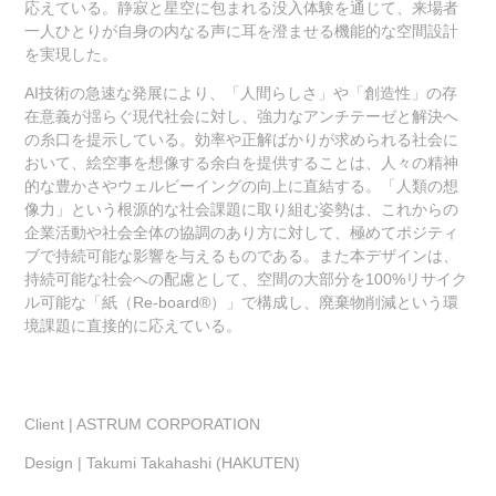
応えている。静寂と星空に包まれる没入体験を通じて、来場者
一人ひとりが自身の内なる声に耳を澄ませる機能的な空間設計
を実現した。
AI技術の急速な発展により、「人間らしさ」や「創造性」の存
在意義が揺らぐ現代社会に対し、強力なアンチテーゼと解決へ
の糸口を提示している。効率や正解ばかりが求められる社会に
おいて、絵空事を想像する余白を提供することは、人々の精神
的な豊かさやウェルビーイングの向上に直結する。「人類の想
像力」という根源的な社会課題に取り組む姿勢は、これからの
企業活動や社会全体の協調のあり方に対して、極めてポジティ
ブで持続可能な影響を与えるものである。また本デザインは、
持続可能な社会への配慮として、空間の大部分を100%リサイク
ル可能な「紙（Re-board®）」で構成し、廃棄物削減という環
境課題に直接的に応えている。
Client | ASTRUM CORPORATION
Design | Takumi Takahashi (HAKUTEN)