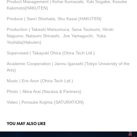
Product Management | Kohei Kumazaki, Yuki Sogabe, Kosuke
Kakimoto(HAKUTEN)
Produce | Saori Shiohata, Shu Kasai (HAKUTEN)
Production | Takashi Matsumura, Sana Tsutsumi, Hiroki
Nagumo, Natsumi Shiraishi, Joe Yamaguchi, Yuka
Yoshida(Hakuten)
Supervised | Takayuki Ohira (Ohira Tech Ltd.)
Academic Cooperation | Jannu Igarashi (Tokyo University of the
Arts)
Music | Eric Aron (Ohira Tech Ltd.)
Photo｜Akira Arai (Nacása & Partners)
Video | Ponsuke Kojima (SATURATION)
YOU MAY ALSO LIKE