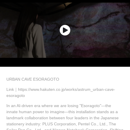
URBAN CAVE ESORAGOTO
Link｜https://www.hakuten.co.jp/works/astrum_urban-cave-
esoragoto
In an AI-driven era where we are losing "Esoragoto"—the
innate human power to imagine—this installation stands as a
landmark collaboration between four leaders in the Japanese
stationery industry: PLUS Corporation, Pentel Co., Ltd., The
Sailor Pen Co., Ltd., and Nippon Notebook Corporation. Shifting